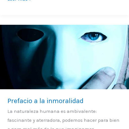
Prefacio
a
la
inmoralidad
Prefacio a la inmoralidad
La naturaleza humana es ambivalente:
fascinante y aterradora, podemos hacer para bien
o para mal más de lo que imaginamos.