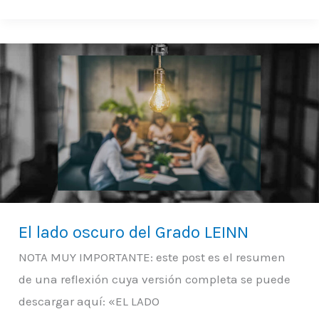
El
lado
oscuro
del
Grado
LEINN
El lado oscuro del Grado LEINN
NOTA MUY IMPORTANTE: este post es el resumen
de una reflexión cuya versión completa se puede
descargar aquí: «EL LADO