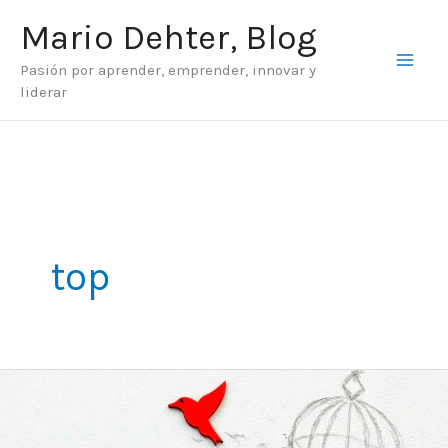
Ir
Mario Dehter, Blog
al
Pasión por aprender, emprender, innovar y
contenido
liderar
top
Por
qué
se