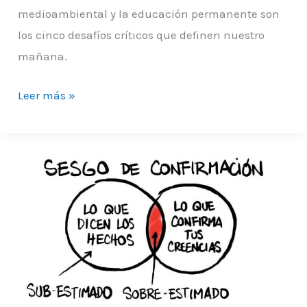
medioambiental y la educación permanente son
los cinco desafíos críticos que definen nuestro
mañana.
Leer más »
El
sesgo
más
difícil
de
superar