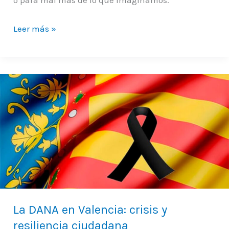
Leer más »
La
DANA
en
Valencia:
crisis
y
resiliencia
ciudadana
La DANA en Valencia: crisis y
resiliencia ciudadana