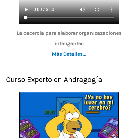
d
e
o
La cacerola para elaborar organizazaciones
inteligentes
Más Detalles...
Curso Experto en Andragogía