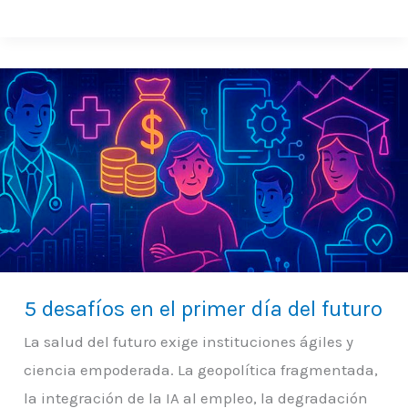
5
desafíos
en
el
primer
día
del
futuro
5 desafíos en el primer día del futuro
La salud del futuro exige instituciones ágiles y
ciencia empoderada. La geopolítica fragmentada,
la integración de la IA al empleo, la degradación