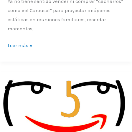
Ya no tiene sentido vender ni comprar “cacharros”
como «el Carousel” para proyectar imágenes
estáticas en reuniones familiares, recordar
momentos,
Leer más »
El
sesgo
organizacional
de
la
boludez