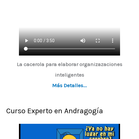
e
v
í
d
e
o
La cacerola para elaborar organizazaciones
inteligentes
Más Detalles...
Curso Experto en Andragogía