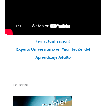
{en actualización}
Experto Universitario en Facilitación del
Aprendizaje Adulto
Editorial