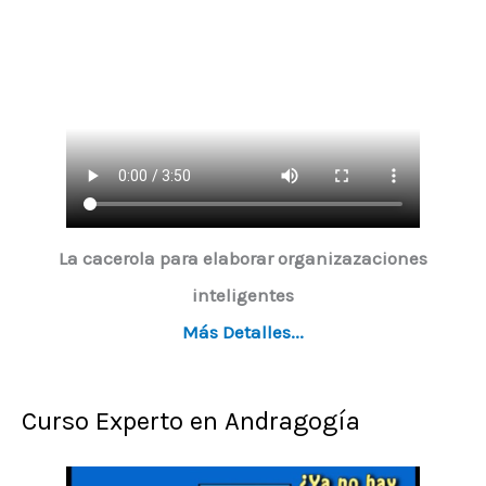
d
e
v
í
d
e
o
La cacerola para elaborar organizazaciones
inteligentes
Más Detalles...
Curso Experto en Andragogía