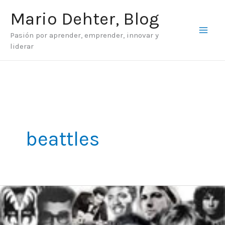
Ir
Mario Dehter, Blog
al
Pasión por aprender, emprender, innovar y
contenido
liderar
beattles
Tengo
60
de