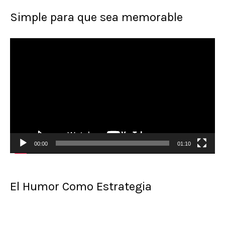
Simple para que sea memorable
R
e
p
r
o
d
00:00
01:10
u
c
t
El Humor Como Estrategia
o
r