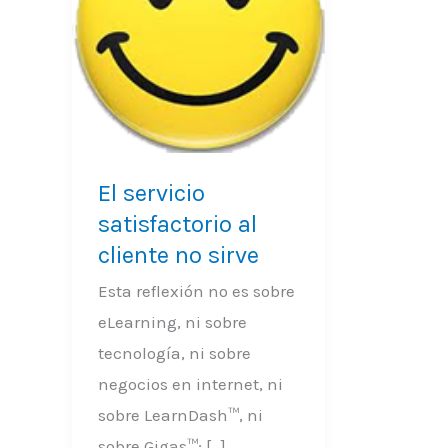
satisfactorio
al
cliente
no
sirve
El servicio
satisfactorio al
cliente no sirve
Esta reflexión no es sobre
eLearning, ni sobre
tecnología, ni sobre
negocios en internet, ni
sobre LearnDash™, ni
sobre Gigas™; […]