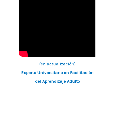
{en actualización}
Experto Universitario en Facilitación
del Aprendizaje Adulto