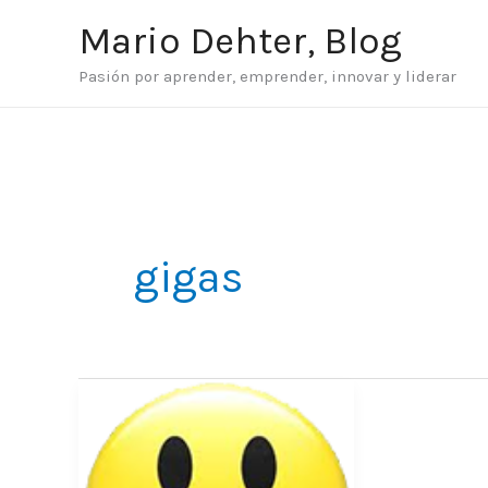
Ir
Mario Dehter, Blog
al
Pasión por aprender, emprender, innovar y liderar
contenido
gigas
El
servicio