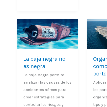
La
Organi
caja
como
negra
los
no
portaa
La caja negra no
Orga
es
es negra
como
negra
port
La caja negra permite
analizar las causas de los
Aplicar
accidentes aéreos para
los por
crear estrategias para
organiz
controlar los riesgos y
tipo y p