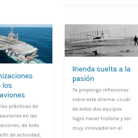
zaciones
Rienda
suelta
a
viones
la
Rienda suelta a la
nizaciones
pasión
pasión
 los
Te propongo reflexionar
aaviones
sobre este dilema: ¿cuál
 las prácticas de
de estos dos equipos
taaviones en las
logró hacer historia y ser
aciones, de todo
muy innovador en el
erfil de actividad,