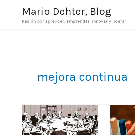
Ir
Mario Dehter, Blog
al
Pasión por aprender, emprender, innovar y liderar
contenido
mejora continua
Productividad
Riesgo
para
vs.