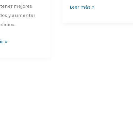
btener mejores
Leer más »
ados y aumentar
eficios.
ás »