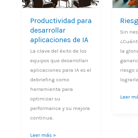
desarrollar
Gloria
aplicaciones
Productividad para
Riesg
de
desarrollar
IA
Sin rie
aplicaciones de IA
¿Cuánto
La clave del éxito de los
la glor
equipos que desarrollan
gananc
aplicaciones para IA es el
riesgo
debriefing como
lograrl
herramienta para
Leer m
optimizar su
performance y su mejora
continua.
Leer más »