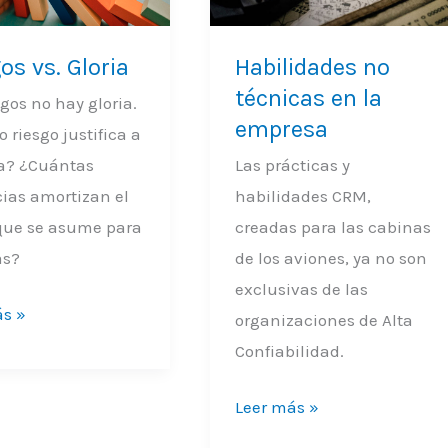
técnicas
en
os vs. Gloria
Habilidades no
la
técnicas en la
empresa
sgos no hay gloria.
empresa
 riesgo justifica a
ia? ¿Cuántas
Las prácticas y
ias amortizan el
habilidades CRM,
 que se asume para
creadas para las cabinas
as?
de los aviones, ya no son
exclusivas de las
ás »
organizaciones de Alta
Confiabilidad.
Leer más »