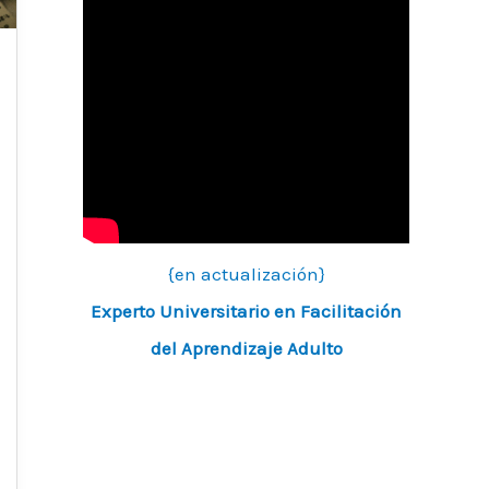
{en actualización}
Experto Universitario en Facilitación
del Aprendizaje Adulto