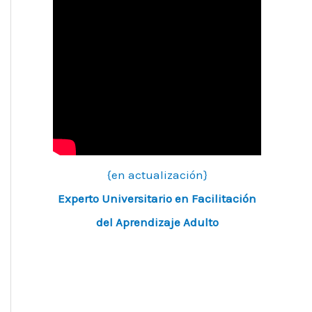
{en actualización}
Experto Universitario en Facilitación
del Aprendizaje Adulto