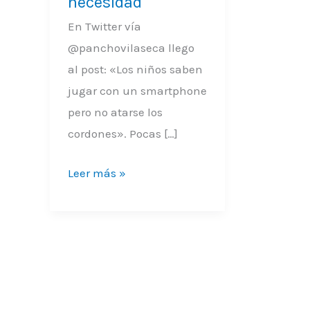
necesidad
interés
y
En Twitter vía
no
@panchovilaseca llego
por
al post: «Los niños saben
necesidad
jugar con un smartphone
pero no atarse los
cordones». Pocas […]
Leer más »