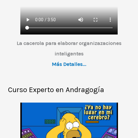
v
í
d
e
o
La cacerola para elaborar organizazaciones
inteligentes
Más Detalles...
Curso Experto en Andragogía