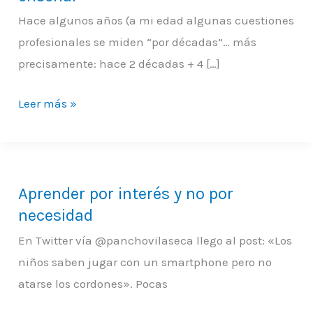
más
Hace algunos años (a mi edad algunas cuestiones
importante
profesionales se miden “por décadas”… más
que
precisamente: hace 2 décadas + 4 […]
enseñar
Leer más »
Aprender por interés y no por
Aprender
necesidad
por
interés
En Twitter vía @panchovilaseca llego al post: «Los
y
niños saben jugar con un smartphone pero no
no
atarse los cordones». Pocas
por