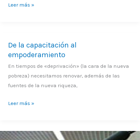
necesidad
Leer más »
De la capacitación al
De
empoderamiento
la
capacitación
En tiempos de «deprivación» (la cara de la nueva
al
pobreza) necesitamos renovar, además de las
empoderamiento
fuentes de la nueva riqueza,
Leer más »
Ponencias