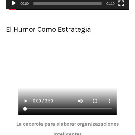
00:00
01:10
u
c
t
El Humor Como Estrategia
o
r
d
e
v
í
d
e
o
La cacerola para elaborar organizazaciones
inteligentes