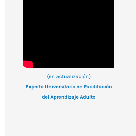
{en actualización}
Experto Universitario en Facilitación
del Aprendizaje Adulto