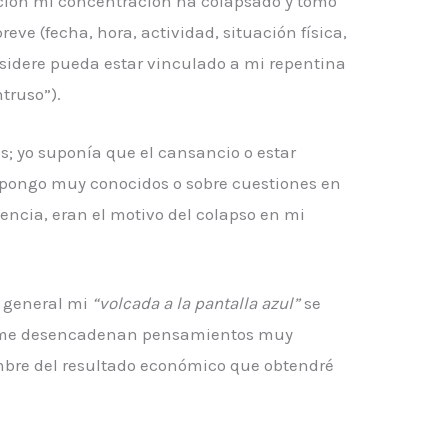
ción mi concentración ha colapsado y tomo
eve (fecha, hora, actividad, situación física,
nsidere pueda estar vinculado a mi repentina
truso”).
s; yo suponía que el cansancio o estar
pongo muy conocidos o sobre cuestiones en
encia, eran el motivo del colapso en mi
n general mi
“volcada a la pantalla azul”
se
e me desencadenan pensamientos muy
mbre del resultado económico que obtendré