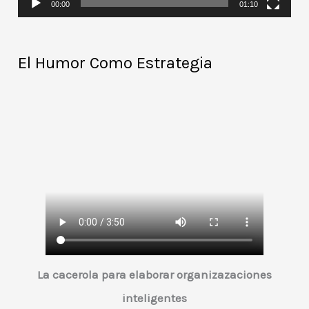
00:00
01:10
u
c
El Humor Como Estrategia
t
o
r
d
e
v
í
d
e
o
La cacerola para elaborar organizazaciones
inteligentes