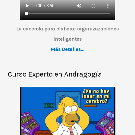
d
e
o
La cacerola para elaborar organizazaciones
inteligentes
Más Detalles...
Curso Experto en Andragogía