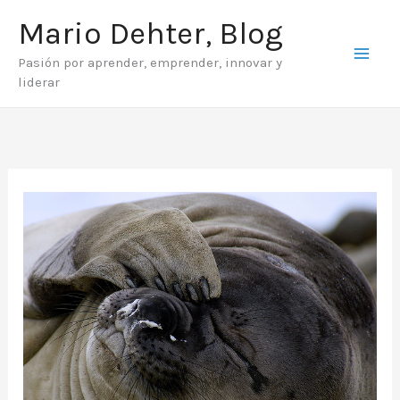
Ir
Mario Dehter, Blog
al
Pasión por aprender, emprender, innovar y
contenido
liderar