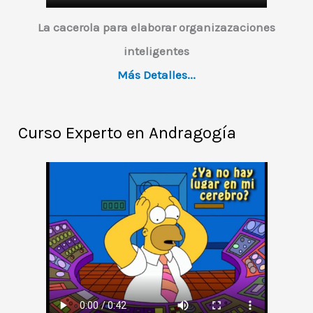
e
o
La cacerola para elaborar organizazaciones
inteligentes
Más Detalles...
Curso Experto en Andragogía