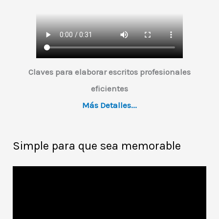
Claves para elaborar escritos profesionales
eficientes
Más Detalles...
Simple para que sea memorable
R
e
p