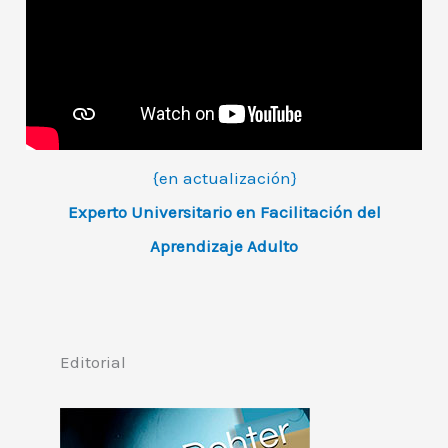
{en actualización}
Experto Universitario en Facilitación del
Aprendizaje Adulto
Editorial