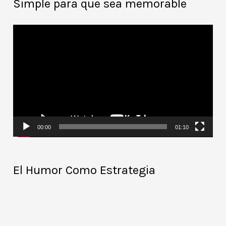
Simple para que sea memorable
R
e
p
r
o
d
00:00
01:10
u
c
El Humor Como Estrategia
t
o
r
d