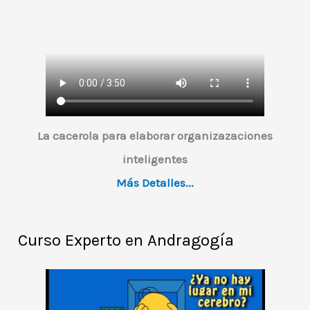
e
v
í
d
e
o
La cacerola para elaborar organizazaciones
inteligentes
Más Detalles...
Curso Experto en Andragogía