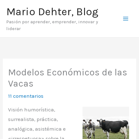
Ir
Mario Dehter, Blog
al
Pasión por aprender, emprender, innovar y
contenido
liderar
Modelos Económicos de las
Vacas
11 comentarios
Visión humorística,
surrealista, práctica,
analógica, asistémica e
«irrespetuosa» sobre la