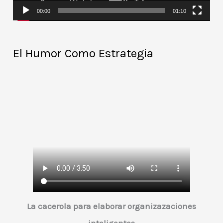
d
00:00
01:10
u
c
El Humor Como Estrategia
t
o
r
d
e
v
í
d
e
o
La cacerola para elaborar organizazaciones