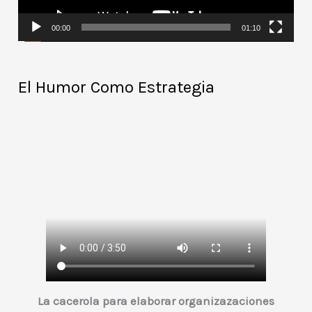
d
00:00
01:10
u
c
El Humor Como Estrategia
t
o
r
d
e
v
í
d
e
o
La cacerola para elaborar organizazaciones